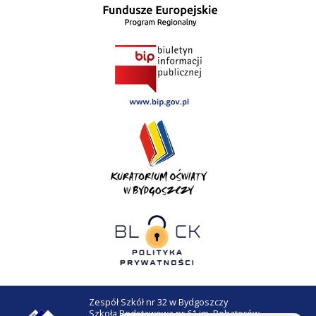
Zespół Szkół nr 32 w Bydgoszczy
Szkoła Podstawowa nr 61 im. Bohaterów