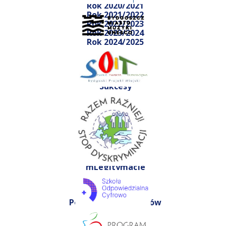
Rok 2020/2021
Rok 2021/2022
Rok 2022/2023
Rok 2023/2024
Rok 2024/2025
Rok 2025/2026
Dla uczniów
Sukcesy
Konkursy
Dla rodziców
Informacje
Kalendarium
Dokumenty
Obiady
mLegitymacje
Porady
Poradniki dla rodziców
Info