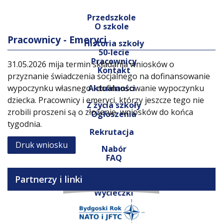
Przedszkole
O szkole
Pracownicy - Emeryci
Historia szkoły
50-lecie
Pracownicy
31.05.2026 mija termin składania wniosków o
Kontakt
przyznanie świadczenia socjalnego na dofinansowanie
wypoczynku własnego i dofinansowanie wypoczynku
Aktualności
dziecka. Pracownicy i emeryci, którzy jeszcze tego nie
Z życia szkoły
zrobili proszeni są o złożenie wniosków do końca
Ogłoszenia
tygodnia.
Rekrutacja
Druk wniosku
Nabór
FAQ
Galeria
Partnerzy i linki
Wycieczki
Imprezy
Z życia szkoły
Wydarzenia