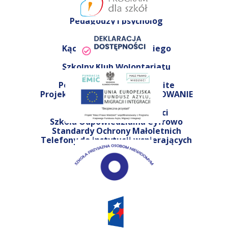
Samorząd
Pedagodzy i psycholog
Biblioteka
Świetlica
Kącik języka niemieckiego
RODO
Szkolny Klub Wolontariatu
Edu(R)ewolucja 2.1
Polityka prywatności GSuite
Projekt unijny ZADANIE PLANOWANIE
Pracownicy - Emeryci
Laboratorium Przyszłości
Szkoła Odpowiedzialna Cyfrowo
Standardy Ochrony Małoletnich
Telefony do instytucji wspierających