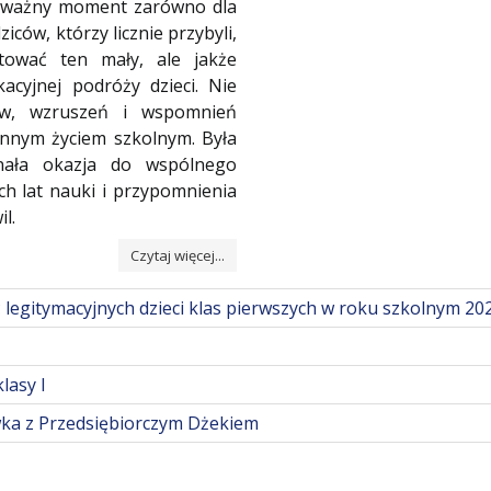
to ważny moment zarówno dla
dziców, którzy licznie przybyli,
tować ten mały, ale jakże
cyjnej podróży dzieci. Nie
ów, wzruszeń i wspomnień
ennym życiem szkolnym. Była
nała okazja do wspólnego
h lat nauki i przypomnienia
l.
Czytaj więcej...
 legitymacyjnych dzieci klas pierwszych w roku szkolnym 20
lasy I
ka z Przedsiębiorczym Dżekiem