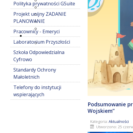
Polityka prywatności GSuite
Projekt unijny ZADANIE
PLANOWANIE
Pracownicy - Emeryci
Laboratorium Przyszłości
Szkoła Odpowiedzialna
Cyfrowo
Standardy Ochrony
Małoletnich
Telefony do instytucji
wspierających
Podsumowanie pro
Wojskiem”
Kategoria:
Aktualności
Utworzono: 25 czerw