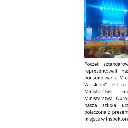
Poczet sztandaro
reprezentowali n
podsumowaniu V ed
Wojskiem”. Jest to
Ministerstwo E
Ministerstwo Obr
nasza szkoła ucze
połączona z prezent
miejsce w Inspektora