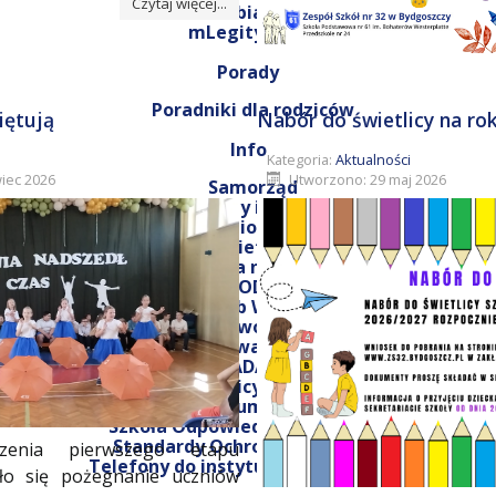
Czytaj więcej...
Obiady
mLegitymacje
Porady
Poradniki dla rodziców
iętują
Nabór do świetlicy na ro
Info
Kategoria:
Aktualności
iec 2026
Utworzono: 29 maj 2026
Samorząd
Pedagodzy i psycholog
Biblioteka
Świetlica
Kącik języka niemieckiego
RODO
Szkolny Klub Wolontariatu
Edu(R)ewolucja 2.1
Polityka prywatności GSuite
Projekt unijny ZADANIE PLANOWANIE
Pracownicy - Emeryci
Laboratorium Przyszłości
Szkoła Odpowiedzialna Cyfrowo
Standardy Ochrony Małoletnich
zenia pierwszego etapu
Telefony do instytucji wspierających
ło się pożegnanie uczniów