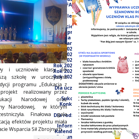
FAQ
Galeria
Wycieczki
Imprezy
Z życia szkoły
Wydarzenia
Rok 2020/2021
Rok 2021/2022
Rok 2022/2023
Rok 2023/2024
wy i uczniowie klasy 6b
Rok 2024/2025
Rok 2025/2026
aszą szkołę w uroczystym
ycji programu „Edukacja z
Dla uczniów
 projekt realizowany przez
Sukcesy
dukacji Narodowej oraz
Konkursy
ony Narodowej, w którym
stniczyła. Finałowa gala
Dla rodziców
acją efektów projektu miała
Informacje
cie Wsparcia Sił Zbrojnych.
Kalendarium
Dokumenty