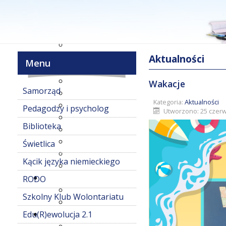
Aktualności
Menu
Wakacje
Samorząd
Kategoria:
Aktualności
Pedagodzy i psycholog
Utworzono: 25 czerw
Biblioteka
Świetlica
Kącik języka niemieckiego
RODO
Szkolny Klub Wolontariatu
Edu(R)ewolucja 2.1