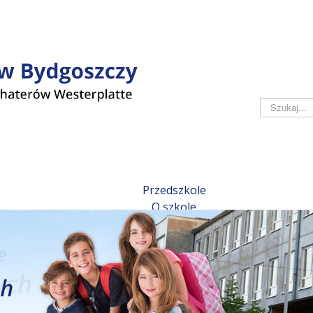
Szukaj
Przedszkole
O szkole
Historia szkoły
50-lecie
Pracownicy
Kontakt
Aktualności
Z życia szkoły