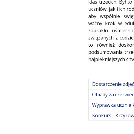
klas trzecich. Był 
uczniów, jak i ich ro
aby wspólnie świę
ważny krok w eduka
zabrakło uśmiech
związanych z codzi
to również dosko
podsumowania trzec
najpiękniejszych chwi
Dostarczenie zdjęć
Obiady za czerwiec
Wyprawka ucznia k
Konkurs - Krzyżów