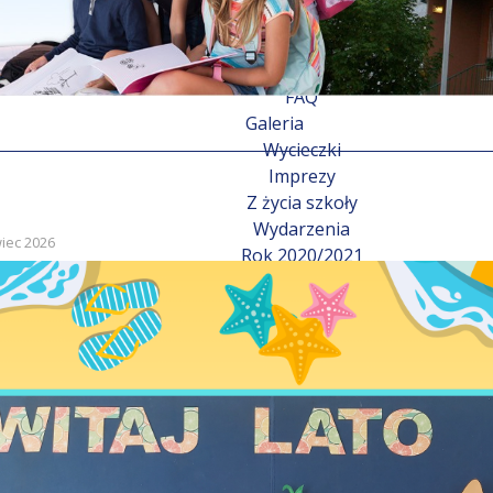
Ogłoszenia
Rekrutacja
Nabór
FAQ
Galeria
Wycieczki
Imprezy
Z życia szkoły
Wydarzenia
iec 2026
Rok 2020/2021
Rok 2021/2022
Rok 2022/2023
Rok 2023/2024
Rok 2025/2026
Dla uczniów
Sukcesy
Konkursy
Dla rodziców