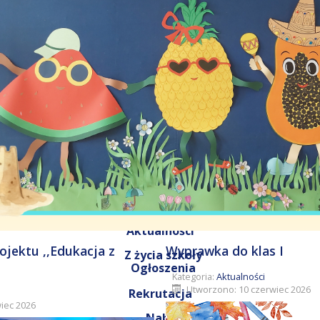
Informacje
Kalendarium
Dokumenty
Obiady
mLegitymacje
Porady
Poradniki dla rodziców
Przedszkole
O szkole
Historia szkoły
50-lecie
Pracownicy
Kontakt
Aktualności
jektu ,,Edukacja z
Wyprawka do klas I
Z życia szkoły
Ogłoszenia
Kategoria:
Aktualności
Utworzono: 10 czerwiec 2026
Rekrutacja
iec 2026
Nabór