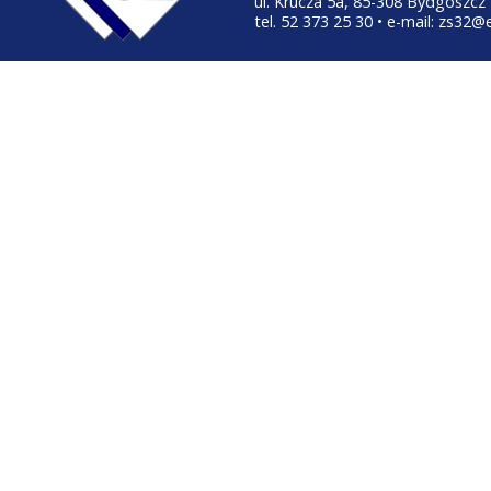
ul. Krucza 5a, 85-308 Bydgoszcz
tel. 52 373 25 30 • e-mail: zs32