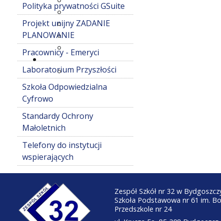
Polityka prywatności GSuite
Projekt unijny ZADANIE
PLANOWANIE
Pracownicy - Emeryci
Laboratorium Przyszłości
Szkoła Odpowiedzialna
Cyfrowo
Standardy Ochrony
Małoletnich
Telefony do instytucji
wspierających
Zespół Szkół nr 32 w Bydgoszcz
Szkoła Podstawowa nr 61 im. B
Przedszkole nr 24