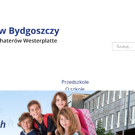
Szukaj
Przedszkole
O szkole
Historia szkoły
50-lecie
Pracownicy
Kontakt
Aktualności
Z życia szkoły