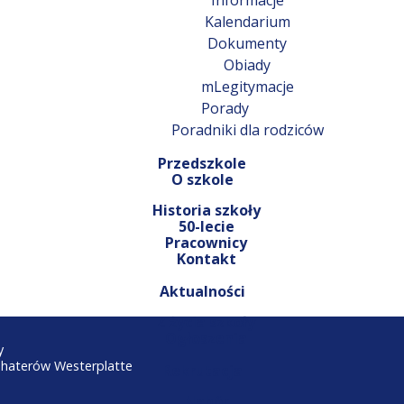
Informacje
Kalendarium
Dokumenty
Obiady
mLegitymacje
Porady
Poradniki dla rodziców
Przedszkole
O szkole
Historia szkoły
50-lecie
Pracownicy
Kontakt
Aktualności
Z życia szkoły
Ogłoszenia
y
ohaterów Westerplatte
Rekrutacja
Nabór