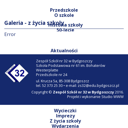
Przedszkole
O szkole
Galeria - z życia szkoły
Historia szkoły
50-lecie
Error
Pracownicy
Kontakt
Aktualności
Z życia szkoły
Zespół Szkół nr 32 w Bydgoszczy
Ogłoszenia
Szkoła Podstawowa nr 61 im. Bohaterów
Westerplatte
Przedszkole nr 24
Rekrutacja
ul. Krucza 5a, 85-308 Bydgoszcz
Nabór
tel. 52 373 25 30 • e-mail: zs32@edu.bydgoszcz.pl
FAQ
Copyright ©
Zespół Szkół nr 32 w Bydgoszczy
2016.
Projekt i wykonanie
Studio WWW
Galeria
Wycieczki
Imprezy
Z życia szkoły
Wydarzenia